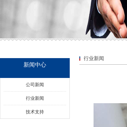
行业新闻
新闻中心
公司新闻
行业新闻
技术支持