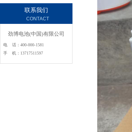
联系我们
CONTACT
劲博电池(中国)有限公司
电 话：400-000-1581
手 机：13717511597