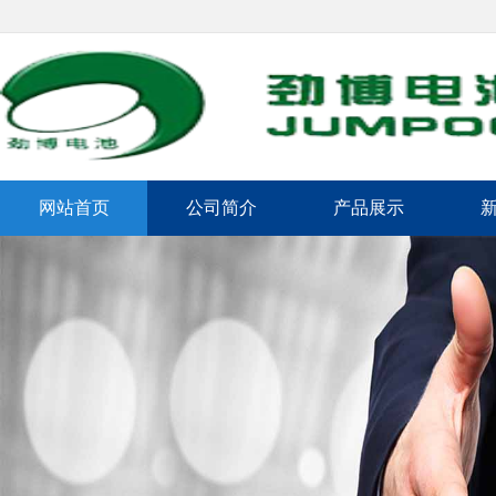
网站首页
公司简介
产品展示