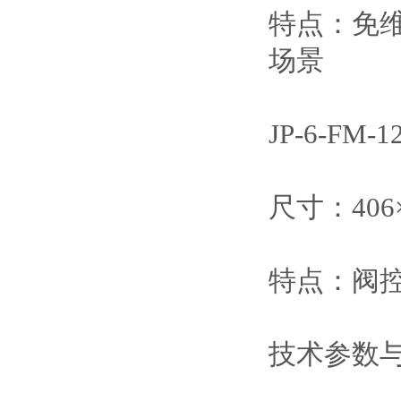
‌特点‌：
场景‌
‌JP-6-FM-
尺寸‌：406
特点‌：阀
技术参数