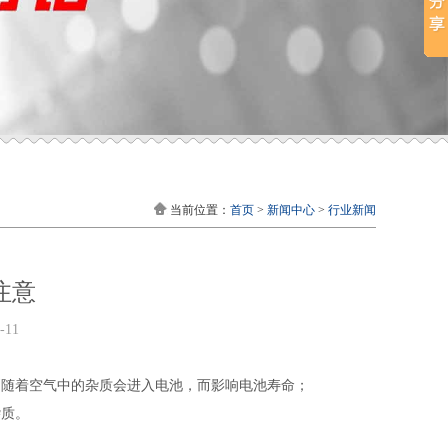
当前位置：
首页
>
新闻中心
>
行业新闻
注意
-11
则随着空气中的杂质会进入电池，而影响电池寿命；
杂质。