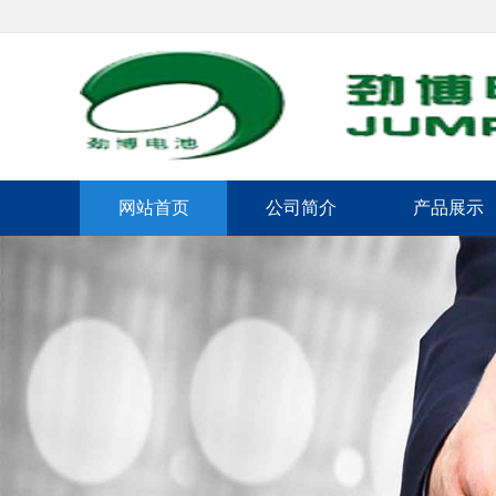
网站首页
公司简介
产品展示