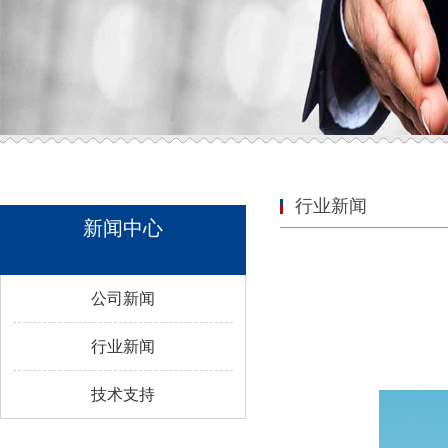
行业新闻
新闻中心
公司新闻
行业新闻
技术支持