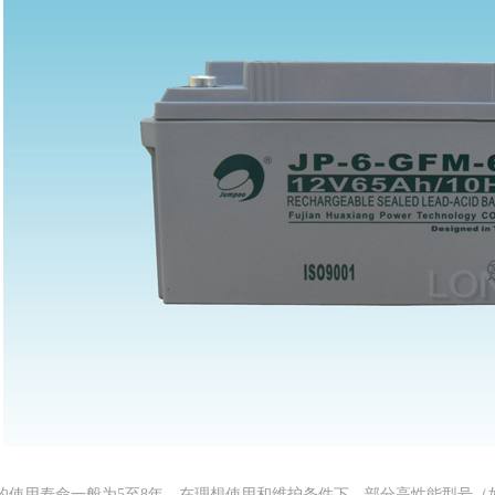
的使用寿命一般为5至8年‌，在理想使用和维护条件下，部分高性能型号（如JP-H