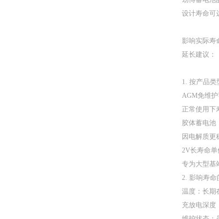
设计寿命可达
影响实际寿
延长建议：
1. ‌按产品
‌AGM免维护
正常使用下寿
‌胶体蓄电池‌
因电解质更
‌2V长寿命单体
专为大型基
2. ‌影响寿
‌温度‌：长
‌充放电深
‌维护状态