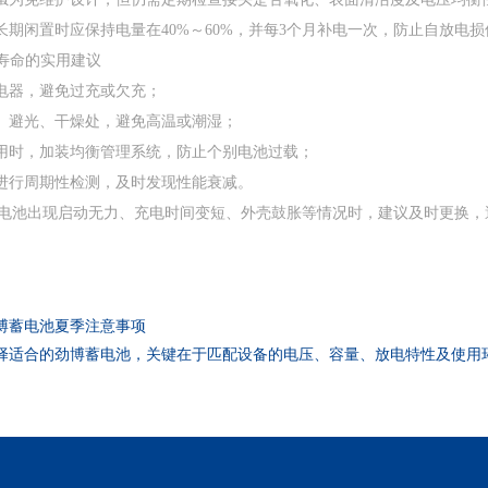
：长期闲置时应保持电量在40%～60%，并每3个月补电一次，防止自放电
用寿命的实用建议‌
电器，避免过充或欠充；
、避光、干燥处，避免高温或潮湿；
用时，加装均衡管理系统，防止个别电池过载；
进行周期性检测，及时发现性能衰减。
：当电池出现启动无力、充电时间变短、外壳鼓胀等情况时，建议及时更换
博蓄电池‌夏季注意事项
选择适合的劲博蓄电池‌，关键在于匹配设备的‌电压、容量、放电特性及使用环