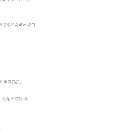
博电池的寿命表现与
停的离网系统。
‌，适配严苛环境。
性。