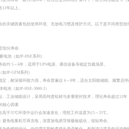
‌12年以上‌。
命的关键因素包括使用环境、充放电习惯及维护方式。以下是不同类型劲
类型划分寿命‌
蓄电池‌（如JP-HSE系列）
命约 ‌5～6年‌，适用于UPS电源、通信设备等稳定负载场景。
（如JP-GFM系列）
稳定，耐深循环能力强，寿命普遍达 ‌6～8年‌，适合太阳能储能、频繁启
电池‌（如JP-HSE-3000-2）
站、工业储能设计，采用高纯度铅材与多重密封技术，理论寿命‌超过12年
命的核心因素‌
期在高于35℃环境中运行会加速老化；理想工作温度为15～35℃。
度‌：避免电量耗尽再充电，深度放电易导致极板硫化，缩短寿命。
‌：虽为免维护设计，但仍需定期检查接头是否氧化、表面清洁度及电压均衡