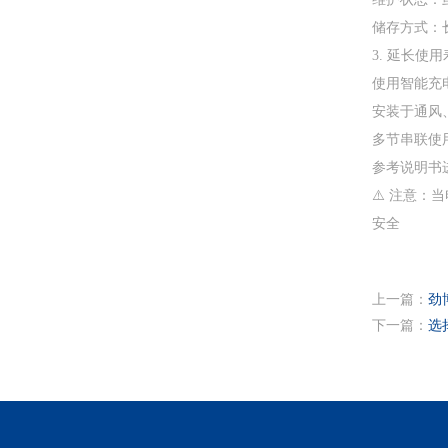
‌储存方式‌
3. ‌延长使
使用智能充
安装于通风
多节串联使
参考说明书
⚠️ 注意
安全
上一篇：
劲
下一篇：
‌