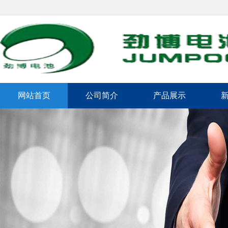
网站首页
公司简介
产品展示