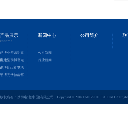
产品展示
新闻中心
公司简介
联
enname
劲博小型密封蓄
公司新闻
电池
固定型劲博蓄电
行业新闻
池
劲博HSE蓄电池
劲博光伏储能蓄
电池
版权所有：劲博电池(中国)有限公司 Copyright © 2016 FANGSHUICAILIAO. All rights 