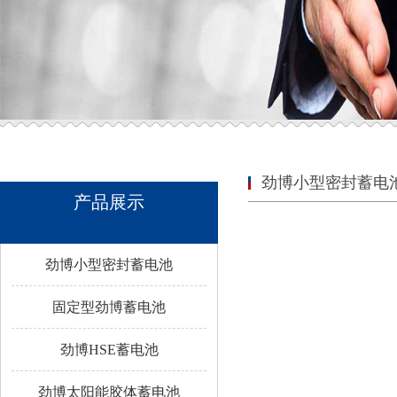
劲博小型密封蓄电
产品展示
劲博小型密封蓄电池
固定型劲博蓄电池
劲博HSE蓄电池
劲博太阳能胶体蓄电池